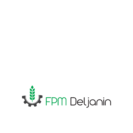
Trakasti sakupljač i
prevrtač sena